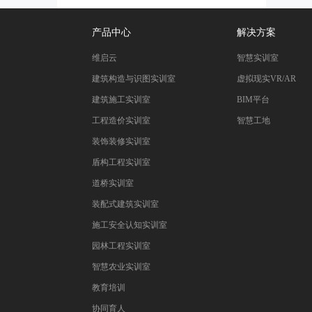
产品中心
解决方案
维启云
智慧实训室
建筑构造与识图实训室
虚拟现实VR/AR
建筑施工实训室
BIM平台
工程造价实训室
智慧工地
装饰装修实训室
盾构工程实训室
道桥实训室
装配式建筑实训室
施工安全认知实训室
园林工程实训室
智慧农业实训室
教育培训
协同育人